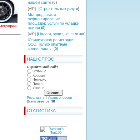
нашем сайте
(
0
)
[VIP]
[
Строительные услуги
]
Мы предлагаем:
асфальтирование
площадок, услуги по укладке
тографии
]
плитки
(
0
)
[VIP]
[
Налоги, аудит, консалтинг
]
Юридическая регистрация
ООО. Только опытные
специалисты!
(
0
)
НАШ ОПРОС
Оцените мой сайт
Отлично
Хорошо
Неплохо
Плохо
Ужасно
Результаты
|
Архив опросов
Всего ответов:
38
СТАТИСТИКА