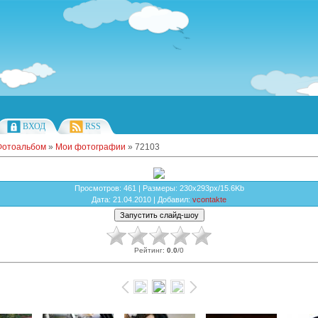
ВХОД
RSS
Фотоальбом
»
Мои фотографии
» 72103
Просмотров
: 461 |
Размеры
: 230x293px/15.6Kb
Дата
: 21.04.2010 |
Добавил
:
vcontakte
Рейтинг
:
0.0
/
0