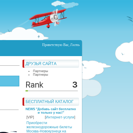
Приветствую Вас
,
Гость
ДРУЗЬЯ САЙТА
Партнеры
Партнеры
БЕСПЛАТНЫЙ КАТАЛОГ
NEWS "Добавь сайт бесплатно
и только у нас!"
[VIP]
[
Интернет-услуги
]
Приобрести
железнодорожные билеты
Москва-Новокузнецк на