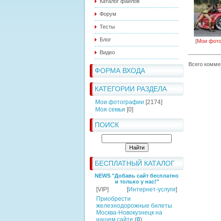
Каталог файлов
Форум
Тесты
Блог
[
Мои фот
Видео
Всего комме
ФОРМА ВХОДА
КАТЕГОРИИ РАЗДЕЛА
Мои фотографии
[2174]
Моя семья
[0]
ПОИСК
БЕСПЛАТНЫЙ КАТАЛОГ
NEWS "Добавь сайт бесплатно
и только у нас!"
[VIP]
[
Интернет-услуги
]
Приобрести
железнодорожные билеты
Москва-Новокузнецк на
нашем сайте
(
0
)