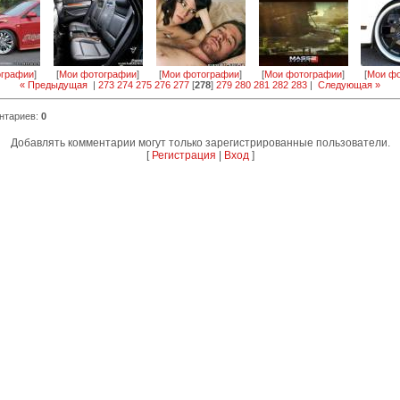
ографии
]
[
Мои фотографии
]
[
Мои фотографии
]
[
Мои фотографии
]
[
Мои фо
« Предыдущая
|
273
274
275
276
277
[
278
]
279
280
281
282
283
|
Следующая »
нтариев
:
0
Добавлять комментарии могут только зарегистрированные пользователи.
[
Регистрация
|
Вход
]