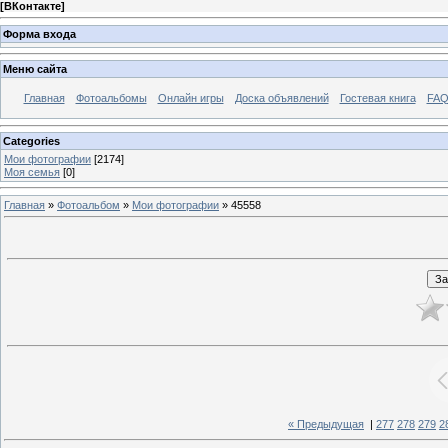
[
ВКонтакте
]
Форма входа
Меню сайта
Главная
Фотоальбомы
Онлайн игры
Доска объявлений
Гостевая книга
FAQ
Categories
Мои фотографии
[2174]
Моя семья
[0]
Главная
»
Фотоальбом
»
Мои фотографии
» 45558
« Предыдущая
|
277
278
279
2