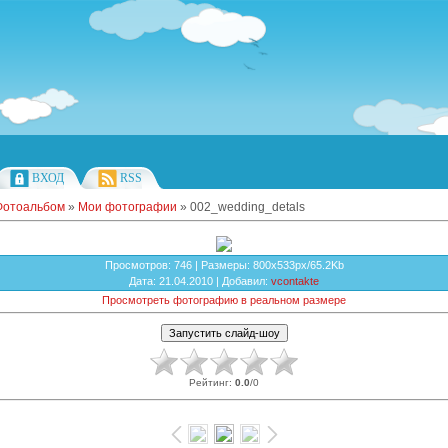
ВХОД
RSS
Фотоальбом
»
Мои фотографии
» 002_wedding_detals
Просмотров
: 746 |
Размеры
: 800x533px/65.2Kb
Дата
: 21.04.2010 |
Добавил
:
vcontakte
Просмотреть фотографию в реальном размере
Рейтинг
:
0.0
/
0