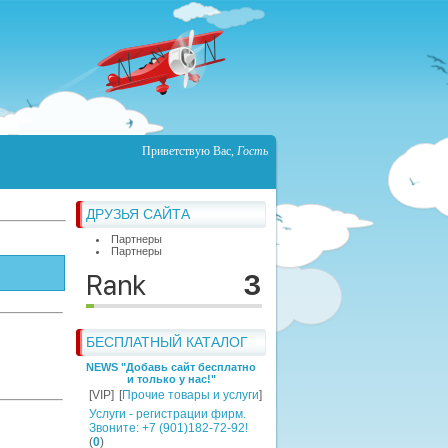
Приветствую Вас
,
Гость
ДРУЗЬЯ САЙТА
Партнеры
Партнеры
БЕСПЛАТНЫЙ КАТАЛОГ
NEWS "Добавь сайт бесплатно
и только у нас!"
[VIP]
[
Прочие товары и услуги
]
Услуги - регистрации фирм.
Звоните: +7 (901)182-72-92!
(
0
)