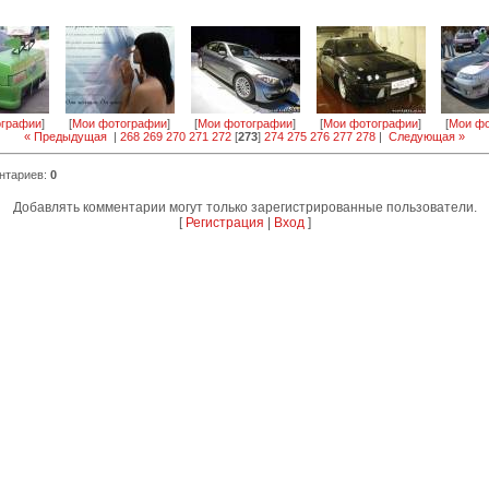
ографии
]
[
Мои фотографии
]
[
Мои фотографии
]
[
Мои фотографии
]
[
Мои фо
« Предыдущая
|
268
269
270
271
272
[
273
]
274
275
276
277
278
|
Следующая »
нтариев
:
0
Добавлять комментарии могут только зарегистрированные пользователи.
[
Регистрация
|
Вход
]