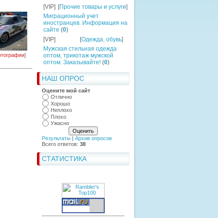
[VIP]
[
Прочие товары и услуги
]
Миграционный учет
иностранцев. Информация на
сайте
(
0
)
[VIP]
[
Одежда, обувь
]
Мужская стильная одежда
тографии
]
оптом, трикотаж мужской
оптом. Заказывайте!
(
0
)
НАШ ОПРОС
Оцените мой сайт
Отлично
Хорошо
Неплохо
Плохо
Ужасно
Результаты
|
Архив опросов
Всего ответов:
38
СТАТИСТИКА