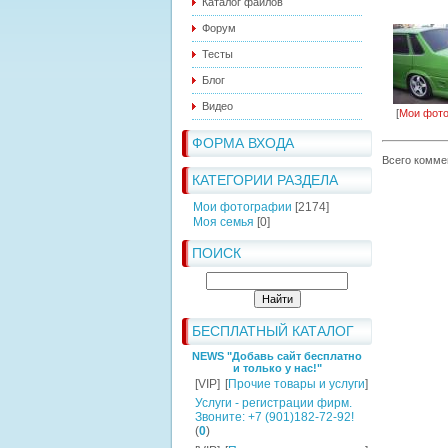
Каталог файлов
Форум
Тесты
Блог
Видео
[
Мои фот
ФОРМА ВХОДА
Всего комме
КАТЕГОРИИ РАЗДЕЛА
Мои фотографии
[2174]
Моя семья
[0]
ПОИСК
БЕСПЛАТНЫЙ КАТАЛОГ
NEWS "Добавь сайт бесплатно
и только у нас!"
[VIP]
[
Прочие товары и услуги
]
Услуги - регистрации фирм.
Звоните: +7 (901)182-72-92!
(
0
)