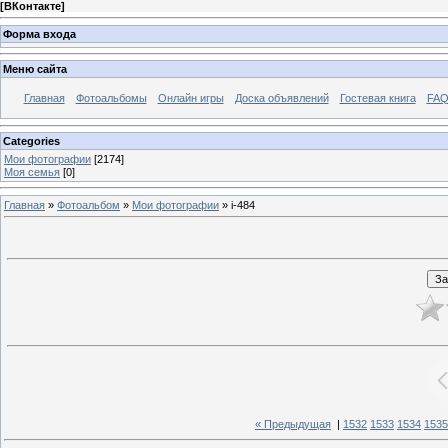
[
ВКонтакте
]
Форма входа
Меню сайта
Главная
Фотоальбомы
Онлайн игры
Доска объявлений
Гостевая книга
FAQ
Categories
Мои фотографии
[2174]
Моя семья
[0]
Главная
»
Фотоальбом
»
Мои фотографии
» i-484
« Предыдущая
|
1532
1533
1534
1535