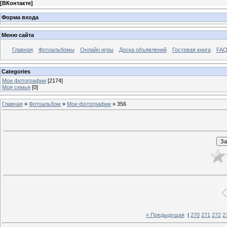
[
ВКонтакте
]
Форма входа
Меню сайта
Главная
Фотоальбомы
Онлайн игры
Доска объявлений
Гостевая книга
FAQ
Categories
Мои фотографии
[2174]
Моя семья
[0]
Главная
»
Фотоальбом
»
Мои фотографии
» 356
« Предыдущая
|
270
271
272
2