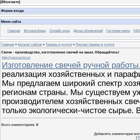
[
ВКонтакте
]
Форма входа
Меню сайта
Главная
Фотоальбомы
Онлайн игры
Доска объявлений
Гостевая книга
FAQ
Главная
»
Каталог сайтов
»
Товары и услуги
»
Прочие товары и услуги
Свечи - производство, изготовление свечей на заказ. Обращайтесь!
http://yarsvechi.ru/
Изготовление свечей ручной работы
реализация хозяйственных и парафи
Мы предлагаем широкий спектр хозя
регионам страны. Мы существуем уж
производителем хозяйственных свеч
только экологически-чистое сырье.
Всего комментариев
:
0
Добавлять комментарии могу
[
Р