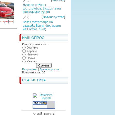
[VIP]
[
Новости
]
Лучшие работы
фотографов. Заходите на
НаПодиуме.Ру!
(
0
)
[VIP]
[
Фотоискусство
]
тографии
]
Заказ фотографа на
свадьбу. Вся информация
на Fotofer.Ru
(
0
)
НАШ ОПРОС
Оцените мой сайт
Отлично
Хорошо
Неплохо
Плохо
Ужасно
Результаты
|
Архив опросов
Всего ответов:
38
СТАТИСТИКА
Онлайн всего:
1