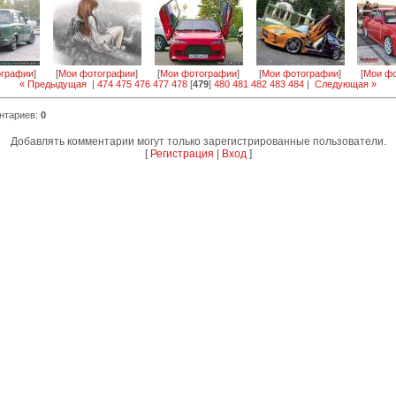
ографии
]
[
Мои фотографии
]
[
Мои фотографии
]
[
Мои фотографии
]
[
Мои фо
« Предыдущая
|
474
475
476
477
478
[
479
]
480
481
482
483
484
|
Следующая »
нтариев
:
0
Добавлять комментарии могут только зарегистрированные пользователи.
[
Регистрация
|
Вход
]