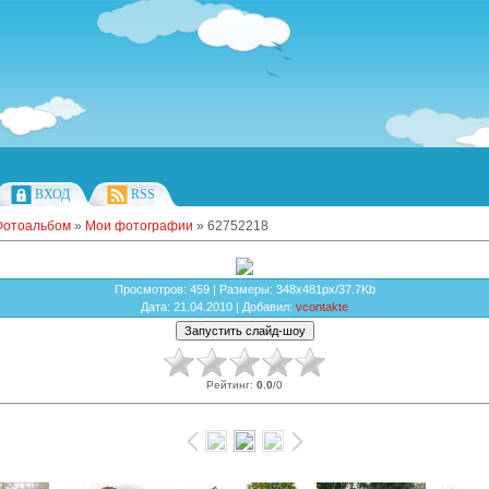
ВХОД
RSS
Фотоальбом
»
Мои фотографии
» 62752218
Просмотров
: 459 |
Размеры
: 348x481px/37.7Kb
Дата
: 21.04.2010 |
Добавил
:
vcontakte
Рейтинг
:
0.0
/
0