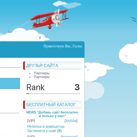
Приветствую Вас
,
Гость
ДРУЗЬЯ САЙТА
Партнеры
Партнеры
БЕСПЛАТНЫЙ КАТАЛОГ
NEWS "Добавь сайт бесплатно
и только у нас!"
[VIP]
[
Хобби
]
Ребенок и компьютер.
Загляните к нам!
(
0
)