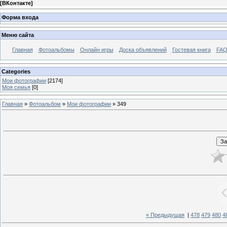
[
ВКонтакте
]
Форма входа
Меню сайта
Главная
Фотоальбомы
Онлайн игры
Доска объявлений
Гостевая книга
FAQ
Categories
Мои фотографии
[2174]
Моя семья
[0]
Главная
»
Фотоальбом
»
Мои фотографии
» 349
« Предыдущая
|
478
479
480
4