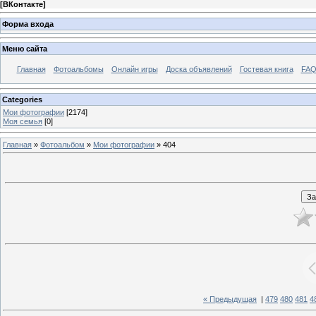
[
ВКонтакте
]
Форма входа
Меню сайта
Главная
Фотоальбомы
Онлайн игры
Доска объявлений
Гостевая книга
FAQ
Categories
Мои фотографии
[2174]
Моя семья
[0]
Главная
»
Фотоальбом
»
Мои фотографии
» 404
« Предыдущая
|
479
480
481
4