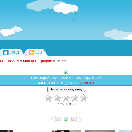
ВХОД
RSS
Фотоальбом
»
Мои фотографии
» 78196
Просмотров
: 592 |
Размеры
: 230x230px/15.5Kb
Дата
: 21.04.2010 |
Добавил
:
vcontakte
Рейтинг
:
0.0
/
0