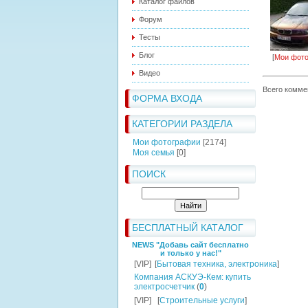
Каталог файлов
Форум
Тесты
Блог
[
Мои фот
Видео
Всего комме
ФОРМА ВХОДА
КАТЕГОРИИ РАЗДЕЛА
Мои фотографии
[2174]
Моя семья
[0]
ПОИСК
БЕСПЛАТНЫЙ КАТАЛОГ
NEWS "Добавь сайт бесплатно
и только у нас!"
[VIP]
[
Бытовая техника, электроника
]
Компания АСКУЭ-Кем: купить
электросчетчик
(
0
)
[VIP]
[
Строительные услуги
]