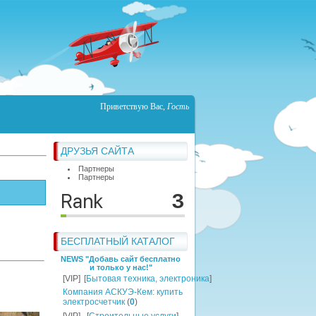
Приветствую Вас
,
Гость
ДРУЗЬЯ САЙТА
Партнеры
Партнеры
БЕСПЛАТНЫЙ КАТАЛОГ
NEWS "Добавь сайт бесплатно
и только у нас!"
[VIP]
[
Бытовая техника, электроника
]
Компания АСКУЭ-Кем: купить
электросчетчик
(
0
)