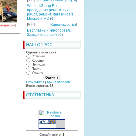
[VIP]
[
Строительные услуги
]
WorkersGroup.Ru:
проведение ремонтных
работ, ремонт магазинов в
Москве и МО
(
0
)
[VIP]
[
Киноискусство
]
тографии
]
Бесплатный кинопортал.
Заходите на сайт
(
0
)
НАШ ОПРОС
Оцените мой сайт
Отлично
Хорошо
Неплохо
Плохо
Ужасно
Результаты
|
Архив опросов
Всего ответов:
38
СТАТИСТИКА
Онлайн всего:
1