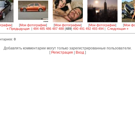
ографии
]
[
Мои фотографии
]
[
Мои фотографии
]
[
Мои фотографии
]
[
Мои фо
« Предыдущая
|
484
485
486
487
488
[
489
]
490
491
492
493
494
|
Следующая »
нтариев
:
0
Добавлять комментарии могут только зарегистрированные пользователи.
[
Регистрация
|
Вход
]