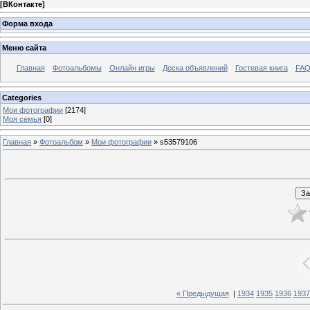
[
ВКонтакте
]
Форма входа
Меню сайта
Главная
Фотоальбомы
Онлайн игры
Доска объявлений
Гостевая книга
FAQ
Categories
Мои фотографии
[2174]
Моя семья
[0]
Главная
»
Фотоальбом
»
Мои фотографии
» s53579106
« Предыдущая
|
1934
1935
1936
1937