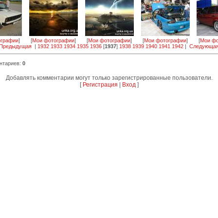
ографии
]
[
Мои фотографии
]
[
Мои фотографии
]
[
Мои фотографии
]
[
Мои фо
 Предыдущая
|
1932
1933
1934
1935
1936
[
1937
]
1938
1939
1940
1941
1942
|
Следующая
нтариев
:
0
Добавлять комментарии могут только зарегистрированные пользователи.
[
Регистрация
|
Вход
]