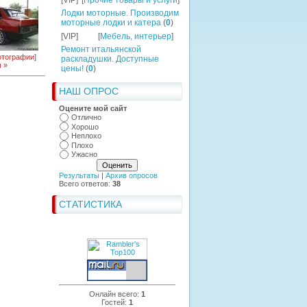
[VIP]
[
Прочие товары и услуги
]
Лодки моторные. Производим
моторные лодки и катера
(
0
)
[VIP]
[
Мебель, интерьер
]
Ремонт итальянской
тографии
]
раскладушки. Доступные
 »
цены!
(
0
)
НАШ ОПРОС
Оцените мой сайт
Отлично
Хорошо
Неплохо
Плохо
Ужасно
Результаты
|
Архив опросов
Всего ответов:
38
СТАТИСТИКА
Онлайн всего:
1
Гостей:
1