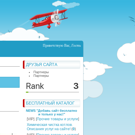
Приветствую Вас
,
Гость
ДРУЗЬЯ САЙТА
Партнеры
Партнеры
БЕСПЛАТНЫЙ КАТАЛОГ
NEWS "Добавь сайт бесплатно
и только у нас!"
[VIP]
[
Прочие товары и услуги
]
Химическая чистка котлов.
Описания услуг на сайте!
(
0
)