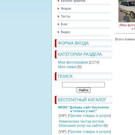
Каталог файлов
Форум
Тесты
Блог
[
Мои фот
«
Видео
Всего комме
ФОРМА ВХОДА
КАТЕГОРИИ РАЗДЕЛА
Мои фотографии
[2174]
Моя семья
[0]
ПОИСК
БЕСПЛАТНЫЙ КАТАЛОГ
NEWS "Добавь сайт бесплатно
и только у нас!"
[VIP]
[
Прочие товары и услуги
]
Химическая чистка котлов.
Описания услуг на сайте!
(
0
)
[VIP]
[
Прочие товары и услуги
]