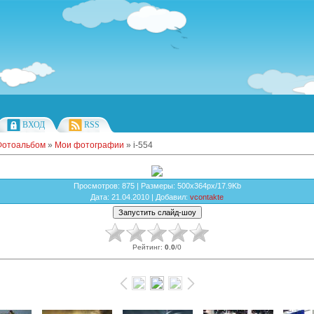
ВХОД
RSS
Фотоальбом
»
Мои фотографии
» i-554
Просмотров
: 875 |
Размеры
: 500x364px/17.9Kb
Дата
: 21.04.2010 |
Добавил
:
vcontakte
Рейтинг
:
0.0
/
0