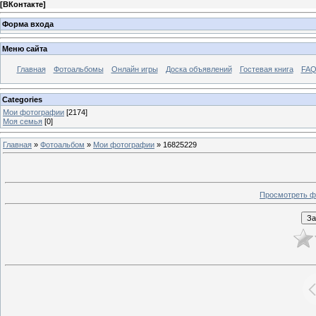
[
ВКонтакте
]
Форма входа
Меню сайта
Главная
Фотоальбомы
Онлайн игры
Доска объявлений
Гостевая книга
FAQ
Categories
Мои фотографии
[2174]
Моя семья
[0]
Главная
»
Фотоальбом
»
Мои фотографии
» 16825229
Просмотреть ф