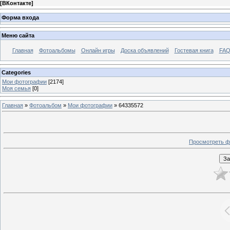
[
ВКонтакте
]
Форма входа
Меню сайта
Главная
Фотоальбомы
Онлайн игры
Доска объявлений
Гостевая книга
FAQ
Categories
Мои фотографии
[2174]
Моя семья
[0]
Главная
»
Фотоальбом
»
Мои фотографии
» 64335572
Просмотреть ф