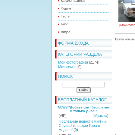
Каталог файлов
Форум
Тесты
Блог
[
Мои фот
Видео
Всего комме
ФОРМА ВХОДА
КАТЕГОРИИ РАЗДЕЛА
Мои фотографии
[2174]
Моя семья
[0]
ПОИСК
БЕСПЛАТНЫЙ КАТАЛОГ
NEWS "Добавь сайт бесплатно
и только у нас!"
[VIP]
[
Музыка
]
Последние новости Якутии.
Слушайте радио Гора в
Алдане!
(
0
)