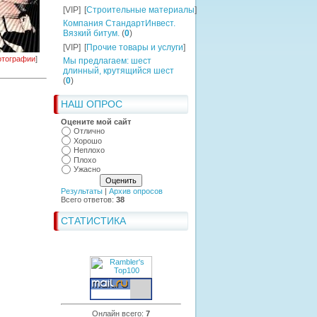
[VIP]
[
Строительные материалы
]
Компания СтандартИнвест.
Вязкий битум.
(
0
)
[VIP]
[
Прочие товары и услуги
]
тографии
]
Мы предлагаем: шест
длинный, крутящийся шест
(
0
)
НАШ ОПРОС
Оцените мой сайт
Отлично
Хорошо
Неплохо
Плохо
Ужасно
Результаты
|
Архив опросов
Всего ответов:
38
СТАТИСТИКА
Онлайн всего:
7