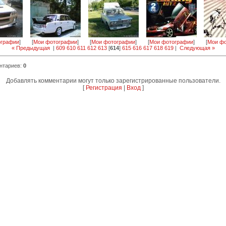
ографии
]
[
Мои фотографии
]
[
Мои фотографии
]
[
Мои фотографии
]
[
Мои фо
« Предыдущая
|
609
610
611
612
613
[
614
]
615
616
617
618
619
|
Следующая »
нтариев
:
0
Добавлять комментарии могут только зарегистрированные пользователи.
[
Регистрация
|
Вход
]