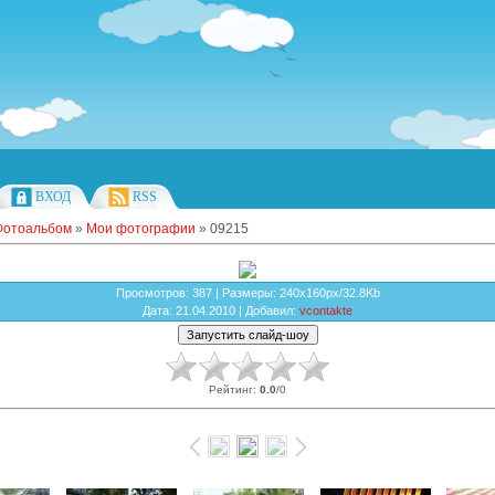
ВХОД
RSS
Фотоальбом
»
Мои фотографии
» 09215
Просмотров
: 387 |
Размеры
: 240x160px/32.8Kb
Дата
: 21.04.2010 |
Добавил
:
vcontakte
Рейтинг
:
0.0
/
0