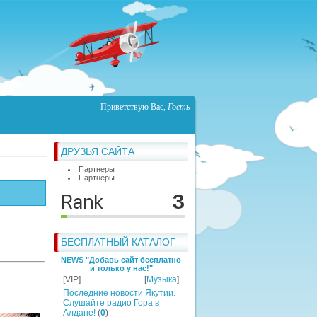
Приветствую Вас
,
Гость
ДРУЗЬЯ САЙТА
Партнеры
Партнеры
БЕСПЛАТНЫЙ КАТАЛОГ
NEWS "Добавь сайт бесплатно
и только у нас!"
[VIP]
[
Музыка
]
Последние новости Якутии.
Слушайте радио Гора в
Алдане!
(
0
)