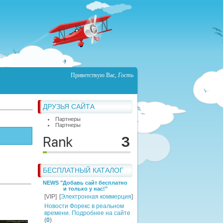
Приветствую Вас
,
Гость
ДРУЗЬЯ САЙТА
Партнеры
Партнеры
БЕСПЛАТНЫЙ КАТАЛОГ
NEWS "Добавь сайт бесплатно
и только у нас!"
[VIP]
[
Электронная коммерция
]
Новости Форекс в реальном
времени. Подробнее на сайте
(
0
)