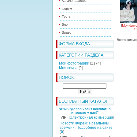
Каталог файлов
Форум
Тесты
Блог
[
Мои фот
«
Видео
Всего комме
ФОРМА ВХОДА
КАТЕГОРИИ РАЗДЕЛА
Мои фотографии
[2174]
Моя семья
[0]
ПОИСК
БЕСПЛАТНЫЙ КАТАЛОГ
NEWS "Добавь сайт бесплатно
и только у нас!"
[VIP]
[
Электронная коммерция
]
Новости Форекс в реальном
времени. Подробнее на сайте
(
0
)