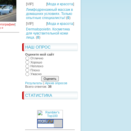
[VIP]
[
Мода и красота
]
Лимфодренажный массаж в
домашних условиях. Только
опытные специалисты!
(
0
)
[VIP]
[
Мода и красота
]
тографии
]
 »
Dermatopoietin. Косметика
для чувствительной кожи
лица.
(
0
)
НАШ ОПРОС
Оцените мой сайт
Отлично
Хорошо
Неплохо
Плохо
Ужасно
Результаты
|
Архив опросов
Всего ответов:
38
СТАТИСТИКА