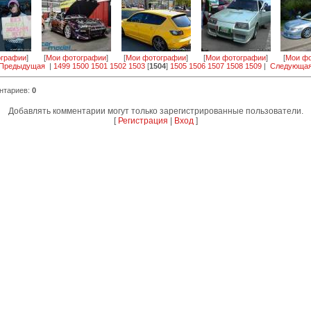
ографии
]
[
Мои фотографии
]
[
Мои фотографии
]
[
Мои фотографии
]
[
Мои фо
 Предыдущая
|
1499
1500
1501
1502
1503
[
1504
]
1505
1506
1507
1508
1509
|
Следующая
нтариев
:
0
Добавлять комментарии могут только зарегистрированные пользователи.
[
Регистрация
|
Вход
]