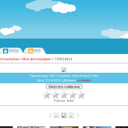
ВХОД
RSS
Фотоальбом
»
Мои фотографии
» 735814914
Просмотров
: 556 |
Размеры
: 500x374px/27.8Kb
Дата
: 21.04.2010 |
Добавил
:
vcontakte
Рейтинг
:
0.0
/
0