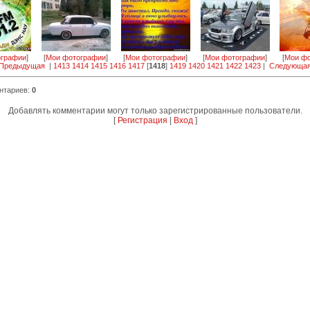
ографии
]
[
Мои фотографии
]
[
Мои фотографии
]
[
Мои фотографии
]
[
Мои фо
 Предыдущая
|
1413
1414
1415
1416
1417
[
1418
]
1419
1420
1421
1422
1423
|
Следующая
нтариев
:
0
Добавлять комментарии могут только зарегистрированные пользователи.
[
Регистрация
|
Вход
]