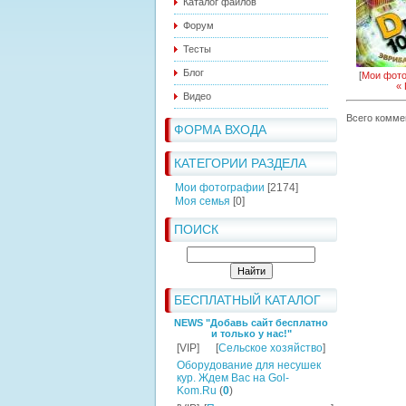
Каталог файлов
Форум
Тесты
Блог
[
Мои фот
«
Видео
Всего комме
ФОРМА ВХОДА
КАТЕГОРИИ РАЗДЕЛА
Мои фотографии
[2174]
Моя семья
[0]
ПОИСК
БЕСПЛАТНЫЙ КАТАЛОГ
NEWS "Добавь сайт бесплатно
и только у нас!"
[VIP]
[
Сельское хозяйство
]
Оборудование для несушек
кур. Ждем Вас на Gol-
Kom.Ru
(
0
)