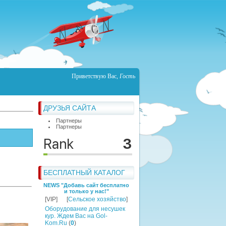
Приветствую Вас
,
Гость
ДРУЗЬЯ САЙТА
Партнеры
Партнеры
БЕСПЛАТНЫЙ КАТАЛОГ
NEWS "Добавь сайт бесплатно
и только у нас!"
[VIP]
[
Сельское хозяйство
]
Оборудование для несушек
кур. Ждем Вас на Gol-
Kom.Ru
(
0
)