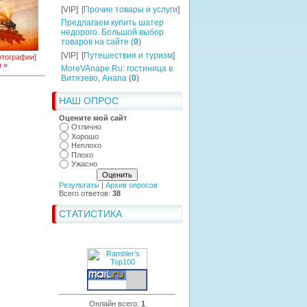
[VIP]
[
Прочие товары и услуги
]
Предлагаем купить шатер
недорого. Большой выбор
товаров на сайте
(
0
)
[VIP]
[
Путешествия и туризм
]
тографии
]
 »
MoreVAnape.Ru: гостиница в
Витязево, Анапа
(
0
)
НАШ ОПРОС
Оцените мой сайт
Отлично
Хорошо
Неплохо
Плохо
Ужасно
Результаты
|
Архив опросов
Всего ответов:
38
СТАТИСТИКА
Онлайн всего:
1