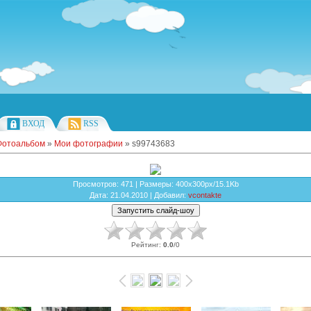
ВХОД
RSS
Фотоальбом
»
Мои фотографии
» s99743683
Просмотров
: 471 |
Размеры
: 400x300px/15.1Kb
Дата
: 21.04.2010 |
Добавил
:
vcontakte
Рейтинг
:
0.0
/
0