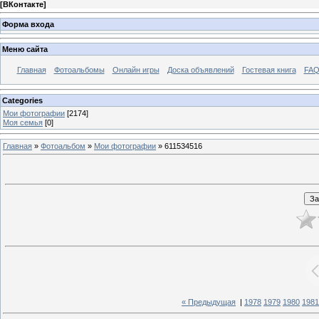
[
ВКонтакте
]
Форма входа
Меню сайта
Главная
Фотоальбомы
Онлайн игры
Доска объявлений
Гостевая книга
FAQ
Categories
Мои фотографии
[2174]
Моя семья
[0]
Главная
»
Фотоальбом
»
Мои фотографии
» 611534516
« Предыдущая
|
1978
1979
1980
1981