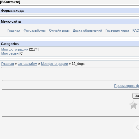
[
ВКонтакте
]
Форма входа
Меню сайта
Главная
Фотоальбомы
Онлайн игры
Доска объявлений
Гостевая книга
FAQ
Categories
Мои фотографии
[2174]
Моя семья
[0]
Главная
»
Фотоальбом
»
Мои фотографии
» 12_dogs
Просмотреть ф