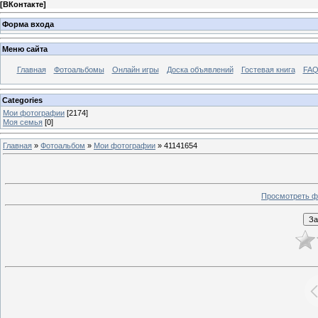
[
ВКонтакте
]
Форма входа
Меню сайта
Главная
Фотоальбомы
Онлайн игры
Доска объявлений
Гостевая книга
FAQ
Categories
Мои фотографии
[2174]
Моя семья
[0]
Главная
»
Фотоальбом
»
Мои фотографии
» 41141654
Просмотреть ф