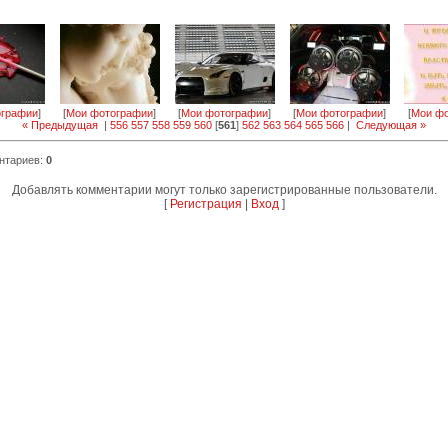
ографии
]
[
Мои фотографии
]
[
Мои фотографии
]
[
Мои фотографии
]
[
Мои фо
« Предыдущая
|
556
557
558
559
560
[
561
]
562
563
564
565
566
|
Следующая »
нтариев
:
0
Добавлять комментарии могут только зарегистрированные пользователи.
[
Регистрация
|
Вход
]