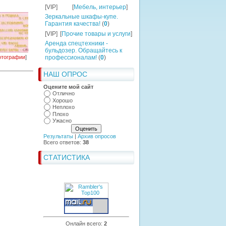
[VIP]
[
Мебель, интерьер
]
Зеркальные шкафы-купе.
Гарантия качества!
(
0
)
[VIP]
[
Прочие товары и услуги
]
Аренда спецтехники -
бульдозер. Обращайтесь к
тографии
]
профессионалам!
(
0
)
НАШ ОПРОС
Оцените мой сайт
Отлично
Хорошо
Неплохо
Плохо
Ужасно
Результаты
|
Архив опросов
Всего ответов:
38
СТАТИСТИКА
Онлайн всего:
2