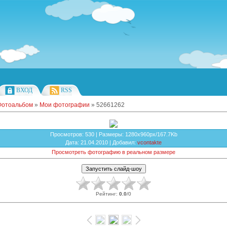
ВХОД
RSS
Фотоальбом
»
Мои фотографии
» 52661262
Просмотров
: 530 |
Размеры
: 1280x960px/167.7Kb
Дата
: 21.04.2010 |
Добавил
:
vcontakte
Просмотреть фотографию в реальном размере
Рейтинг
:
0.0
/
0