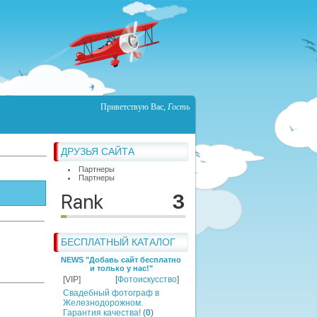
Приветствую Вас
,
Гость
ДРУЗЬЯ САЙТА
Партнеры
Партнеры
БЕСПЛАТНЫЙ КАТАЛОГ
NEWS "Добавь сайт бесплатно
и только у нас!"
[VIP]
[
Фотоискусство
]
Свадебный фотограф в
Железнодорожном.
Гарантия качества!
(
0
)