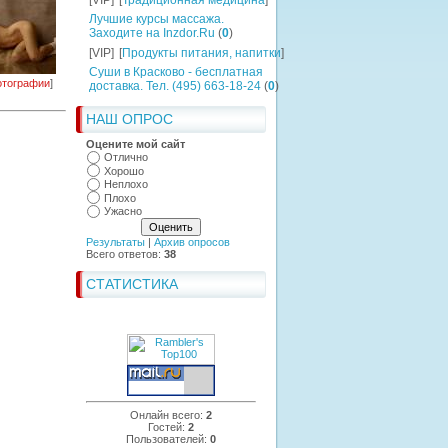
[VIP]
[
Традиционная медицина
]
Лучшие курсы массажа.
Заходите на Inzdor.Ru
(
0
)
[VIP]
[
Продукты питания, напитки
]
Суши в Красково - бесплатная
тографии
]
доставка. Тел. (495) 663-18-24
(
0
)
НАШ ОПРОС
Оцените мой сайт
Отлично
Хорошо
Неплохо
Плохо
Ужасно
Результаты
|
Архив опросов
Всего ответов:
38
СТАТИСТИКА
Онлайн всего:
2
Гостей:
2
Пользователей:
0