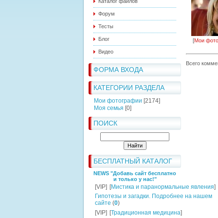
Каталог файлов
Форум
Тесты
Блог
[
Мои фот
Видео
Всего комме
ФОРМА ВХОДА
КАТЕГОРИИ РАЗДЕЛА
Мои фотографии
[2174]
Моя семья
[0]
ПОИСК
БЕСПЛАТНЫЙ КАТАЛОГ
NEWS "Добавь сайт бесплатно
и только у нас!"
[VIP]
[
Мистика и паранормальные явления
]
Гипотезы и загадки. Подробнее на нашем
сайте
(
0
)
[VIP]
[
Традиционная медицина
]