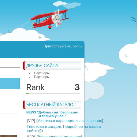
Приветствую Вас
,
Гость
ДРУЗЬЯ САЙТА
Партнеры
Партнеры
БЕСПЛАТНЫЙ КАТАЛОГ
NEWS "Добавь сайт бесплатно
и только у нас!"
[VIP]
[
Мистика и паранормальные явления
]
Гипотезы и загадки. Подробнее на нашем
сайте
(
0
)