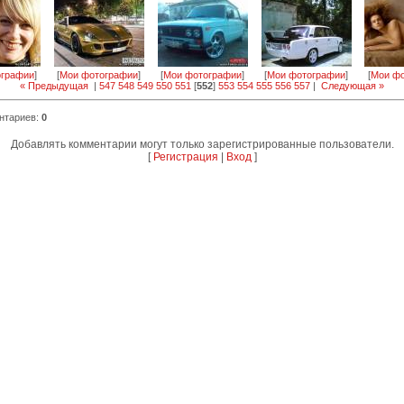
ографии
]
[
Мои фотографии
]
[
Мои фотографии
]
[
Мои фотографии
]
[
Мои фо
« Предыдущая
|
547
548
549
550
551
[
552
]
553
554
555
556
557
|
Следующая »
нтариев
:
0
Добавлять комментарии могут только зарегистрированные пользователи.
[
Регистрация
|
Вход
]