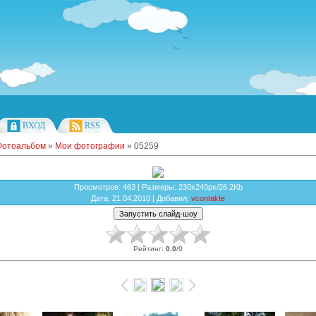
ВХОД
RSS
Фотоальбом
»
Мои фотографии
» 05259
Просмотров
: 463 |
Размеры
: 230x240px/26.2Kb
Дата
: 21.04.2010 |
Добавил
:
vcontakte
Рейтинг
:
0.0
/
0