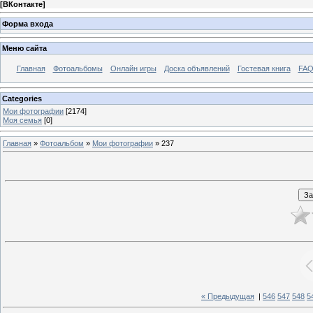
[
ВКонтакте
]
Форма входа
Меню сайта
Главная
Фотоальбомы
Онлайн игры
Доска объявлений
Гостевая книга
FAQ
Categories
Мои фотографии
[2174]
Моя семья
[0]
Главная
»
Фотоальбом
»
Мои фотографии
» 237
« Предыдущая
|
546
547
548
5