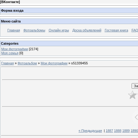
[
ВКонтакте
]
Форма входа
Меню сайта
Главная
Фотоальбомы
Онлайн игры
Доска объявлений
Гостевая книга
FAQ
Categories
Мои фотографии
[2174]
Моя семья
[0]
Главная
»
Фотоальбом
»
Мои фотографии
» s51339455
« Предыдущая
|
1887
1888
1889
1890