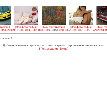
ографии
]
[
Мои фотографии
]
[
Мои фотографии
]
[
Мои фотографии
]
[
Мои фо
 Предыдущая
|
1885
1886
1887
1888
1889
[
1890
]
1891
1892
1893
1894
1895
|
Следующая
нтариев
:
0
Добавлять комментарии могут только зарегистрированные пользователи.
[
Регистрация
|
Вход
]