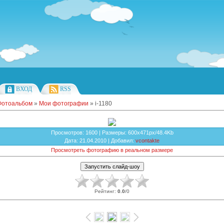
ВХОД
RSS
Фотоальбом
»
Мои фотографии
» i-1180
Просмотров
: 1600 |
Размеры
: 600x471px/48.4Kb
Дата
: 21.04.2010 |
Добавил
:
vcontakte
Просмотреть фотографию в реальном размере
Рейтинг
:
0.0
/
0