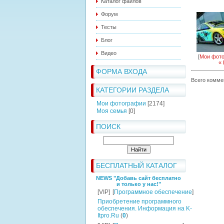
Каталог файлов
Форум
Тесты
Блог
Видео
[
Мои фот
«
ФОРМА ВХОДА
Всего комме
КАТЕГОРИИ РАЗДЕЛА
Мои фотографии
[2174]
Моя семья
[0]
ПОИСК
БЕСПЛАТНЫЙ КАТАЛОГ
NEWS "Добавь сайт бесплатно
и только у нас!"
[VIP]
[
Программное обеспечение
]
Приобретение программного
обеспечения. Информация на K-
Itpro.Ru
(
0
)