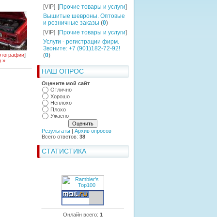
[VIP]
[
Прочие товары и услуги
]
Вышитые шевроны. Оптовые
и розничные заказы
(
0
)
[VIP]
[
Прочие товары и услуги
]
Услуги - регистрации фирм.
Звоните: +7 (901)182-72-92!
тографии
]
(
0
)
 »
НАШ ОПРОС
Оцените мой сайт
Отлично
Хорошо
Неплохо
Плохо
Ужасно
Результаты
|
Архив опросов
Всего ответов:
38
СТАТИСТИКА
Онлайн всего:
1