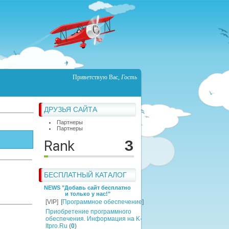
Приветствую Вас
,
Гость
ДРУЗЬЯ САЙТА
Партнеры
Партнеры
БЕСПЛАТНЫЙ КАТАЛОГ
NEWS "Добавь сайт бесплатно
и только у нас!"
[VIP]
[
Программное обеспечение
]
Приобретение программного
обеспечения. Информация на K-
Itpro.Ru
(
0
)