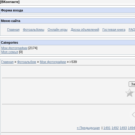
[
ВКонтакте
]
Форма входа
Меню сайта
Главная
Фотоальбомы
Онлайн игры
Доска объявлений
Гостевая книга
FAQ
Categories
Мои фотографии
[2174]
Моя семья
[0]
Главная
»
Фотоальбом
»
Мои фотографии
» i-539
« Предыдущая
|
1491
1492
1493
1494