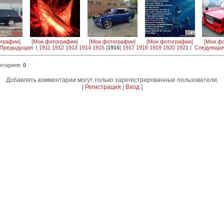
ографии
]
[
Мои фотографии
]
[
Мои фотографии
]
[
Мои фотографии
]
[
Мои фо
 Предыдущая
|
1911
1912
1913
1914
1915
[
1916
]
1917
1918
1919
1920
1921
|
Следующая
нтариев
:
0
Добавлять комментарии могут только зарегистрированные пользователи.
[
Регистрация
|
Вход
]