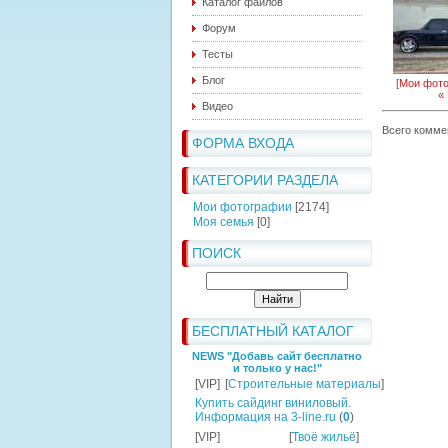
Каталог файлов
Форум
Тесты
Блог
[
Мои фот
«
Видео
Всего комме
ФОРМА ВХОДА
КАТЕГОРИИ РАЗДЕЛА
Мои фотографии
[2174]
Моя семья
[0]
ПОИСК
БЕСПЛАТНЫЙ КАТАЛОГ
NEWS "Добавь сайт бесплатно
и только у нас!"
[VIP]
[
Строительные материалы
]
Купить сайдинг виниловый.
Информация на 3-line.ru
(
0
)
[VIP]
[
Твоё жильё
]