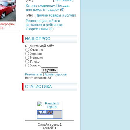
[VIP]
[
Твоё жильё
]
Купить сковороду. Посуда
для дома, в подарок
(
0
)
[VIP]
[
Прочие товары и услуги
]
Регистрация сайта в
тографии
]
каталогах и рейтингах.
 »
Скорее к нам!
(
0
)
НАШ ОПРОС
Оцените мой сайт
Отлично
Хорошо
Неплохо
Плохо
Ужасно
Результаты
|
Архив опросов
Всего ответов:
38
СТАТИСТИКА
Онлайн всего:
1
Гостей:
1