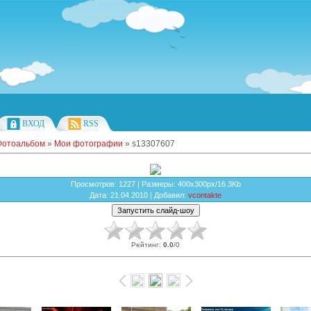
ВХОД
RSS
Фотоальбом
»
Мои фотографии
» s13307607
Просмотров
: 1227 |
Размеры
: 400x300px/16.3Kb
Дата
: 21.04.2010 |
Добавил
:
vcontakte
Рейтинг
:
0.0
/
0