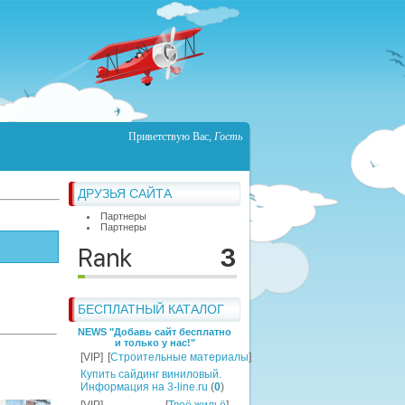
Приветствую Вас
,
Гость
ДРУЗЬЯ САЙТА
Партнеры
Партнеры
БЕСПЛАТНЫЙ КАТАЛОГ
NEWS "Добавь сайт бесплатно
и только у нас!"
[VIP]
[
Строительные материалы
]
Купить сайдинг виниловый.
Информация на 3-line.ru
(
0
)