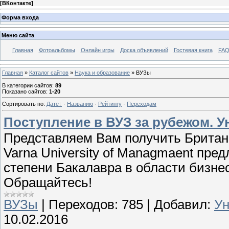
[
ВКонтакте
]
Форма входа
Меню сайта
Главная
Фотоальбомы
Онлайн игры
Доска объявлений
Гостевая книга
FAQ
Главная
»
Каталог сайтов
»
Наука и образование
» ВУЗы
В категории сайтов
:
89
Показано сайтов
:
1-20
Сортировать по
:
Дате
·
Названию
·
Рейтингу
·
Переходам
Поступление в ВУЗ за рубежом. У
Представляем Вам получить Британ
Varna University of Managmaent пре
степени Бакалавра в области бизнес
Обращайтесь!
ВУЗы
|
Переходов:
785
|
Добавил:
Ун
10.02.2016