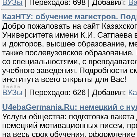
ВУЗы
|
Переходов:
698
|
Добавил:
В
КазНТУ: обучение магистров. Под
Добро пожаловать на сайт Казахско
Университета имени К.И. Сатпаева 
и докторов, высшее образование, м
также послевузовское образование.
со специальностями, с преподавате
учебного заведения. Подробности см
института всего открыты для Вас!
ВУЗы
|
Переходов:
626
|
Добавил:
К
U4ebaGermania.Ru: немецкий с ну
Услуги общества: подготовка пакета
немецкий мотивационных писем, пр
на весь срок обучения, оформление 