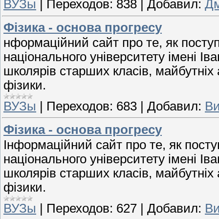
ВУЗы
|
Переходов:
838
|
Добавил:
Д
Фiзика - основа прогресу
нформацiйний сайт про те, як посту
нацiонального унiверситету iменi Ів
школярiв старших класiв, майбутнiх а
фiзики.
ВУЗы
|
Переходов:
683
|
Добавил:
Ви
Фiзика - основа прогресу
Інформацiйний сайт про те, як пост
нацiонального унiверситету iменi Ів
школярiв старших класiв, майбутнiх а
фiзики.
ВУЗы
|
Переходов:
627
|
Добавил:
Ви