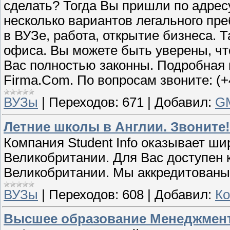
сделать? Тогда Вы пришли по адре
несколько вариантов легального пр
в ВУЗе, работа, открытие бизнеса. 
офиса. Вы можете быть уверены, ч
Вас полностью законны. Подробная 
Firma.Com. По вопросам звоните: (+4
ВУЗы
|
Переходов:
671
|
Добавил:
GM
Летние школы в Англии. Звоните!
Компания Student Infо оказывает ши
Великобритании. Для Вас доступен 
Великобритании. Мы аккредитованы I
ВУЗы
|
Переходов:
608
|
Добавил:
Ко
Высшее образование Менеджмент.