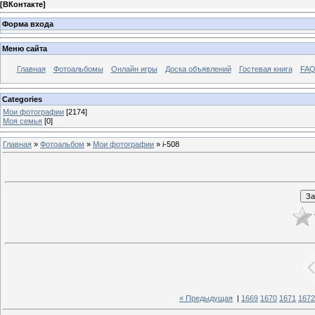
[
ВКонтакте
]
Форма входа
Меню сайта
Главная
Фотоальбомы
Онлайн игры
Доска объявлений
Гостевая книга
FAQ
Categories
Мои фотографии
[2174]
Моя семья
[0]
Главная
»
Фотоальбом
»
Мои фотографии
» i-508
« Предыдущая
|
1669
1670
1671
1672