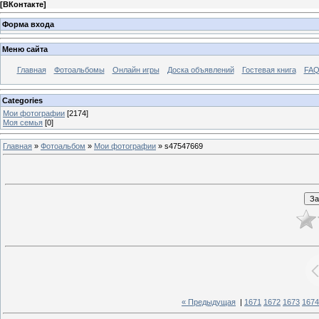
[
ВКонтакте
]
Форма входа
Меню сайта
Главная
Фотоальбомы
Онлайн игры
Доска объявлений
Гостевая книга
FAQ
Categories
Мои фотографии
[2174]
Моя семья
[0]
Главная
»
Фотоальбом
»
Мои фотографии
» s47547669
« Предыдущая
|
1671
1672
1673
1674