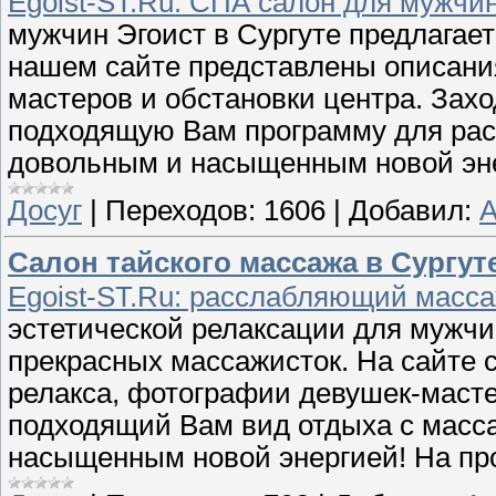
Egoist-ST.Ru: СПА салон для мужчи
мужчин Эгоист в Сургуте предлагае
нашем сайте представлены описани
мастеров и обстановки центра. Зах
подходящую Вам программу для рас
довольным и насыщенным новой эне
Досуг
|
Переходов:
1606
|
Добавил:
А
Салон тайского массажа в Сургут
Egoist-ST.Ru: расслабляющий масса
эстетической релаксации для мужчин
прекрасных массажисток. На сайте 
релакса, фотографии девушек-масте
подходящий Вам вид отдыха с масса
насыщенным новой энергией! На про