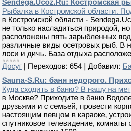
Sendega.Ucoz.Ru: Костромская р
Рыбалка в Костромской области. По
в Костромской области - Sendega.U
не только насладиться природой, но
расположены пять зарыбленных водо
различные виды осетровых рыб. В н
лоси и дичь. База отдыха располож
Досуг
|
Переходов:
654
|
Добавил:
Ба
Sauna-S.Ru: баня недорого. Прих
Куда сходить в баню? В нашу на ме
в Москве? Приходите в баню Водоле
друзьями и с семьей, провести корп
настоящим певцом в караоке, устрои
спутниковое телевидение, комнаты о