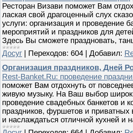
Ресторан Визави поможет Вам отдох
лаская свой драгоценный слух ска
услуги: организация и проведение б
мероприятий и праздников для дете
Здесь Вы сможете праздновать, тан
Досуг
|
Переходов:
604
|
Добавил:
Re
Организация праздников, Дней Ро
Rest-Banket.Ru: проведение праздн
поможет Вам отдохнуть от повседне
живую музыку. На Ваш выбор широки
проведение свадебных банкетов и к
праздников, фуршетов и приватных 
и наслаждаться отличной кухней и 
Досуг
|
Переходов:
664
|
Добавил:
Re