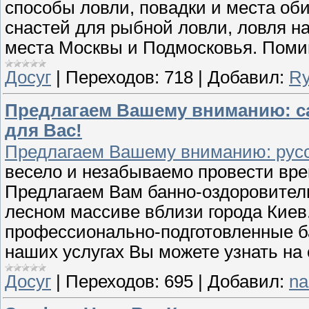
способы ловли, повадки и места об
снастей для рыбной ловли, ловля н
места Москвы и Подмосковья. Помим
Досуг
|
Переходов:
718
|
Добавил:
Ry
Предлагаем Вашему вниманию: са
для Вас!
Предлагаем Вашему вниманию: русск
весело и незабываемо провести вр
Предлагаем Вам банно-оздоровител
лесном массиве вблизи города Кие
профессионально-подготовленные 
наших услугах Вы можете узнать на
Досуг
|
Переходов:
695
|
Добавил:
na