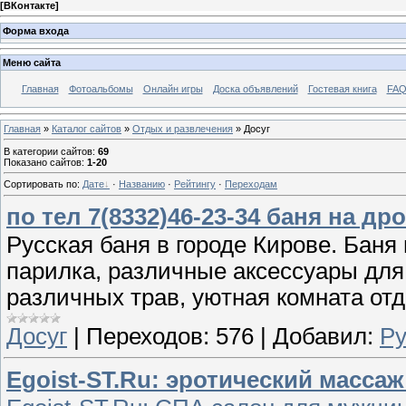
[
ВКонтакте
]
Форма входа
Меню сайта
Главная
Фотоальбомы
Онлайн игры
Доска объявлений
Гостевая книга
FAQ
Главная
»
Каталог сайтов
»
Отдых и развлечения
» Досуг
В категории сайтов
:
69
Показано сайтов
:
1-20
Сортировать по
:
Дате
·
Названию
·
Рейтингу
·
Переходам
по тел 7(8332)46-23-34 баня на др
Русская баня в городе Кирове. Баня
парилка, различные аксессуары для 
различных трав, уютная комната отд
Досуг
|
Переходов:
576
|
Добавил:
Ру
Egoist-ST.Ru: эротический масса