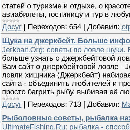
статей о туризме и отдыхе, о красот
авиабилеты, гостиницу и тур в любу
Досуг
|
Переходов:
654
|
Добавил:
ot
Щука на джеркбейт. Больше инфо
Jerkbait.Org: советы по ловле щуки
больше узнать о джеркбейтовой лов
Вам сайт о джеркбейтовой ловле - J
ловли хищника (Джеркбейт) набирае
сайта - объединить любителей и пр
просто багрить рыбу, выбивая её л
Досуг
|
Переходов:
713
|
Добавил:
М
Рыболовные советы, рыбалка нах
UltimateFishing.Ru: рыбалка - спосо