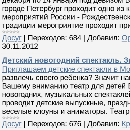
декабря по 14 января под девизом Вс
городе Петербург проходит одно из
мероприятий России - Рождественск
традиции мероприятие проходит пр
Досуг
|
Переходов:
684
|
Добавил:
Ор
30.11.2012
Детский новогодний спектакль. Зв
Приглашаем детские спектакли в Мо
развлечь своего ребенка? Значит н
Вашему вниманию театр для детей 
новогодних, музыкальных спектаклей 
проводит детские выпускные, праздн
веселые клоуны и аниматоры. Театр
Досуг
|
Переходов:
676
|
Добавил:
Кр