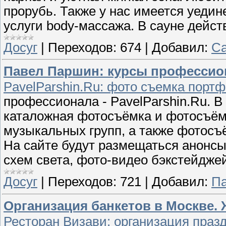
прорубь. Также у нас имеется уеди
услуги body-массажа. В сауне дейс
Досуг
|
Переходов:
674
|
Добавил:
Са
Павел Паршин: курсы профессио
PavelParshin.Ru: фото съемка порт
профессионала - PavelParshin.Ru. 
каталожная фотосъёмка и фотосъёмк
музыкальных групп, а также фотосъё
На сайте будут размещаться анонс
схем света, фото-видео бэкстейджей
Досуг
|
Переходов:
721
|
Добавил:
П
Организация банкетов в Москве.
Ресторан Визави: организация празд