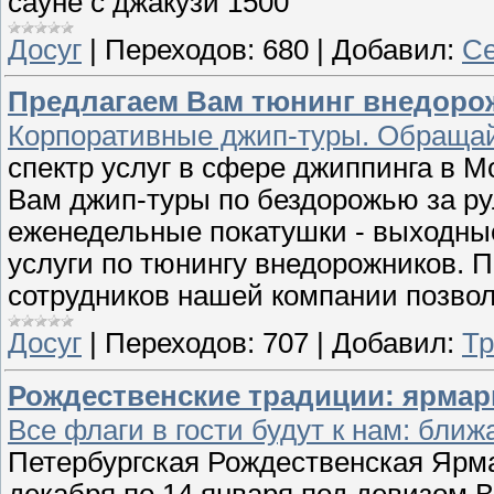
сауне с джакузи 1500
Досуг
|
Переходов:
680
|
Добавил:
Се
Предлагаем Вам тюнинг внедорож
Корпоративные джип-туры. Обращай
спектр услуг в сфере джиппинга в М
Вам джип-туры по бездорожью за ру
еженедельные покатушки - выходные
услуги по тюнингу внедорожников. 
сотрудников нашей компании позвол
Досуг
|
Переходов:
707
|
Добавил:
Т
Рождественские традиции: ярмарк
Все флаги в гости будут к нам: бли
Петербургская Рождественская Ярмар