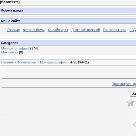
[
ВКонтакте
]
Форма входа
Меню сайта
Главная
Фотоальбомы
Онлайн игры
Доска объявлений
Гостевая книга
FAQ
Categories
Мои фотографии
[2174]
Моя семья
[0]
Главная
»
Фотоальбом
»
Мои фотографии
» 47201944(1)
Просмотреть ф