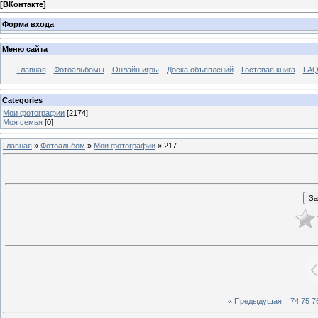
[
ВКонтакте
]
Форма входа
Меню сайта
Главная
Фотоальбомы
Онлайн игры
Доска объявлений
Гостевая книга
FAQ
Categories
Мои фотографии
[2174]
Моя семья
[0]
Главная
»
Фотоальбом
»
Мои фотографии
» 217
« Предыдущая
|
74
75
7