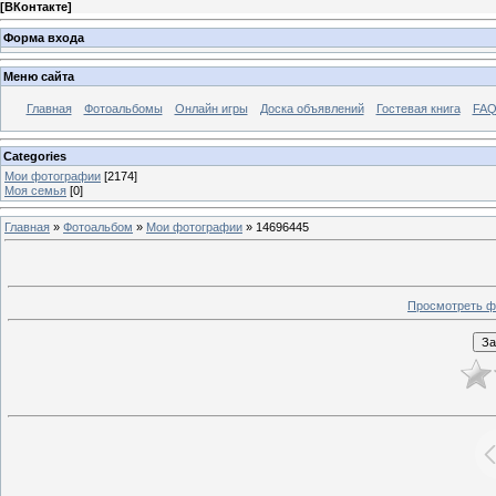
[
ВКонтакте
]
Форма входа
Меню сайта
Главная
Фотоальбомы
Онлайн игры
Доска объявлений
Гостевая книга
FAQ
Categories
Мои фотографии
[2174]
Моя семья
[0]
Главная
»
Фотоальбом
»
Мои фотографии
» 14696445
Просмотреть ф