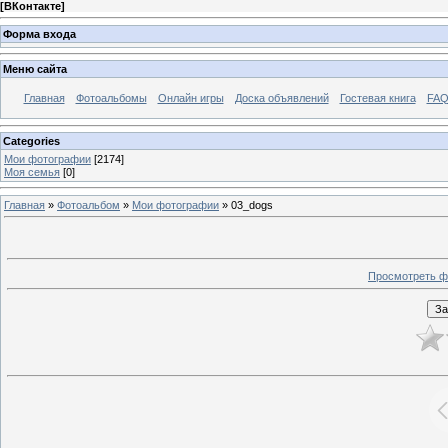
[
ВКонтакте
]
Форма входа
Меню сайта
Главная
Фотоальбомы
Онлайн игры
Доска объявлений
Гостевая книга
FAQ
Categories
Мои фотографии
[2174]
Моя семья
[0]
Главная
»
Фотоальбом
»
Мои фотографии
» 03_dogs
Просмотреть ф