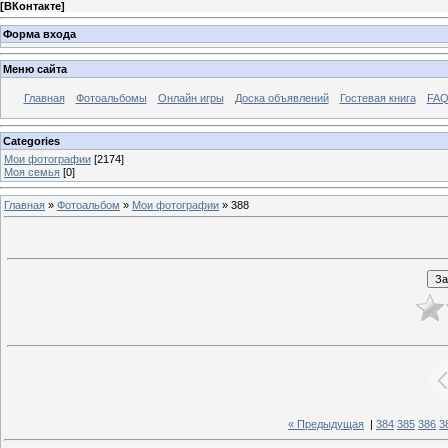
[
ВКонтакте
]
Форма входа
Меню сайта
Главная
Фотоальбомы
Онлайн игры
Доска объявлений
Гостевая книга
FAQ
Categories
Мои фотографии
[2174]
Моя семья
[0]
Главная
»
Фотоальбом
»
Мои фотографии
» 388
« Предыдущая
|
384
385
386
3