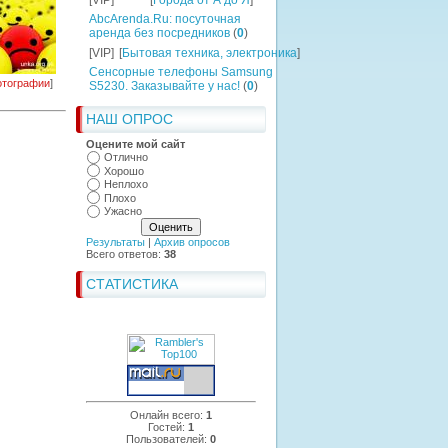
[VIP]
[
Города от А до Я
]
AbcArenda.Ru: посуточная
аренда без посредников
(
0
)
[VIP]
[
Бытовая техника, электроника
]
Сенсорные телефоны Samsung
тографии
]
S5230. Заказывайте у нас!
(
0
)
НАШ ОПРОС
Оцените мой сайт
Отлично
Хорошо
Неплохо
Плохо
Ужасно
Результаты
|
Архив опросов
Всего ответов:
38
СТАТИСТИКА
Онлайн всего:
1
Гостей:
1
Пользователей:
0