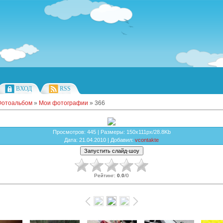
ВХОД
RSS
Фотоальбом
»
Мои фотографии
» 366
Просмотров
: 445 |
Размеры
: 150x111px/28.8Kb
Дата
: 21.04.2010 |
Добавил
:
vcontakte
Рейтинг
:
0.0
/
0