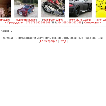
ографии
]
[
Мои фотографии
]
[
Мои фотографии
]
[
Мои фотографии
]
[
Мои фо
« Предыдущая
|
378
379
380
381
382
[
383
]
384
385
386
387
388
|
Следующая »
нтариев
:
0
Добавлять комментарии могут только зарегистрированные пользователи.
[
Регистрация
|
Вход
]