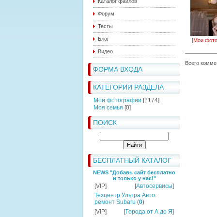
Каталог файлов
Форум
Тесты
Блог
[
Мои фот
Видео
Всего комме
ФОРМА ВХОДА
КАТЕГОРИИ РАЗДЕЛА
Мои фотографии
[2174]
Моя семья
[0]
ПОИСК
БЕСПЛАТНЫЙ КАТАЛОГ
NEWS "Добавь сайт бесплатно
и только у нас!"
[VIP]
[
Автосервисы
]
Техцентр Ультра Авто:
ремонт Subaru
(
0
)
[VIP]
[
Города от А до Я
]