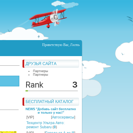
Приветствую Вас
,
Гость
ДРУЗЬЯ САЙТА
Партнеры
Партнеры
БЕСПЛАТНЫЙ КАТАЛОГ
NEWS "Добавь сайт бесплатно
и только у нас!"
[VIP]
[
Автосервисы
]
Техцентр Ультра Авто:
ремонт Subaru
(
0
)