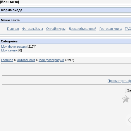
[
ВКонтакте
]
Форма входа
Меню сайта
Главная
Фотоальбомы
Онлайн игры
Доска объявлений
Гостевая книга
FAQ
Categories
Мои фотографии
[2174]
Моя семья
[0]
Главная
»
Фотоальбом
»
Мои фотографии
» tn(2)
Просмотреть ф