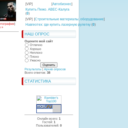
[VIP]
[
Автобизнес
]
Купить Пежо. АВЕС-Калуга
(
0
)
[VIP]
[
Строительные материалы, оборудование
]
тографии
]
Навгеотех: где купить лазерную рулетку
(
0
)
 »
НАШ ОПРОС
Оцените мой сайт
Отлично
Хорошо
Неплохо
Плохо
Ужасно
Результаты
|
Архив опросов
Всего ответов:
38
СТАТИСТИКА
Онлайн всего:
1
Гостей:
1
Пользователей:
0