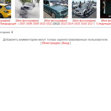
ографии
]
[
Мои фотографии
]
[
Мои фотографии
]
[
Мои фотографии
]
[
Мои фо
 Предыдущая
|
1507
1508
1509
1510
1511
[
1512
]
1513
1514
1515
1516
1517
|
Следующая
нтариев
:
0
Добавлять комментарии могут только зарегистрированные пользователи.
[
Регистрация
|
Вход
]