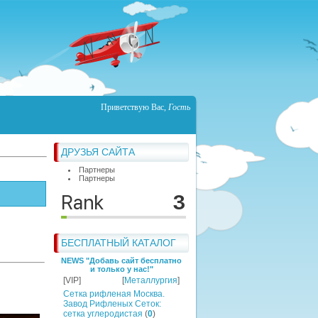
Приветствую Вас
,
Гость
ДРУЗЬЯ САЙТА
Партнеры
Партнеры
БЕСПЛАТНЫЙ КАТАЛОГ
NEWS "Добавь сайт бесплатно
и только у нас!"
[VIP]
[
Металлургия
]
Сетка рифленая Москва.
Завод Рифленых Сеток:
сетка углеродистая
(
0
)