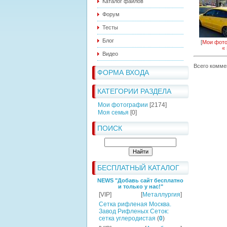
Каталог файлов
Форум
Тесты
Блог
[
Мои фот
«
Видео
Всего комме
ФОРМА ВХОДА
КАТЕГОРИИ РАЗДЕЛА
Мои фотографии
[2174]
Моя семья
[0]
ПОИСК
БЕСПЛАТНЫЙ КАТАЛОГ
NEWS "Добавь сайт бесплатно
и только у нас!"
[VIP]
[
Металлургия
]
Сетка рифленая Москва.
Завод Рифленых Сеток:
сетка углеродистая
(
0
)