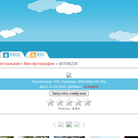
ВХОД
RSS
Фотоальбом
»
Мои фотографии
» s87096238
Просмотров
: 402 |
Размеры
: 400x300px/20.7Kb
Дата
: 21.04.2010 |
Добавил
:
vcontakte
Рейтинг
:
0.0
/
0