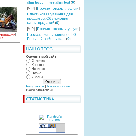
dlini test dlini test dlini test
(
0
)
[VIP]
[
Прочие товары и услуги
]
Пластиковая упаковка для
продуктов. Объявления
купли-продажи!
(
0
)
[VIP]
[
Прочие товары и услуги
]
тографии
]
Продажа кондиционеров LG.
 »
Большой выбор у нас!
(
0
)
НАШ ОПРОС
Оцените мой сайт
Отлично
Хорошо
Неплохо
Плохо
Ужасно
Результаты
|
Архив опросов
Всего ответов:
38
СТАТИСТИКА