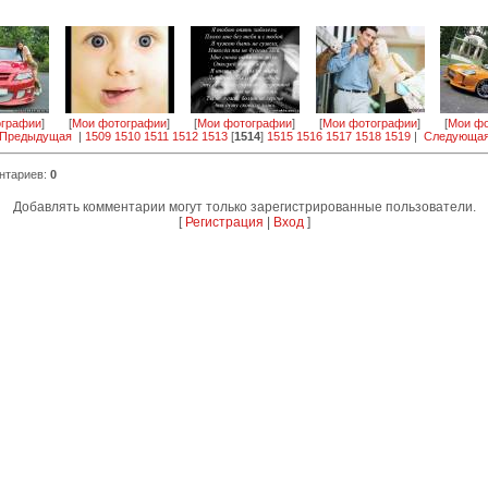
ографии
]
[
Мои фотографии
]
[
Мои фотографии
]
[
Мои фотографии
]
[
Мои фо
 Предыдущая
|
1509
1510
1511
1512
1513
[
1514
]
1515
1516
1517
1518
1519
|
Следующая
нтариев
:
0
Добавлять комментарии могут только зарегистрированные пользователи.
[
Регистрация
|
Вход
]