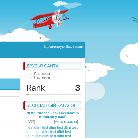
Приветствую Вас
,
Гость
ДРУЗЬЯ САЙТА
Партнеры
Партнеры
БЕСПЛАТНЫЙ КАТАЛОГ
NEWS "Добавь сайт бесплатно
и только у нас!"
[VIP]
[
Авто и закон
]
test dlini test dlini test dlini test
dlini test dlini test dlini test
dlini test dlini test dlini test