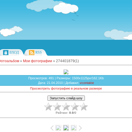
ВХОД
RSS
Фотоальбом
»
Мои фотографии
» 274401879(1)
Просмотров
: 491 |
Размеры
: 1500x1125px/162.1Kb
Дата
: 21.04.2010 |
Добавил
:
vcontakte
Просмотреть фотографию в реальном размере
Рейтинг
:
0.0
/
0