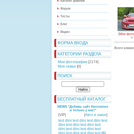
Каталог файлов
Форум
Тесты
Блог
Видео
[
Мои фот
«
ФОРМА ВХОДА
Всего комме
КАТЕГОРИИ РАЗДЕЛА
Мои фотографии
[2174]
Моя семья
[0]
ПОИСК
БЕСПЛАТНЫЙ КАТАЛОГ
NEWS "Добавь сайт бесплатно
и только у нас!"
[VIP]
[
Авто и закон
]
test dlini test dlini test dlini test
dlini test dlini test dlini test
dlini test dlini test dlini test
dlini test dlini test dlini test
(
0
)