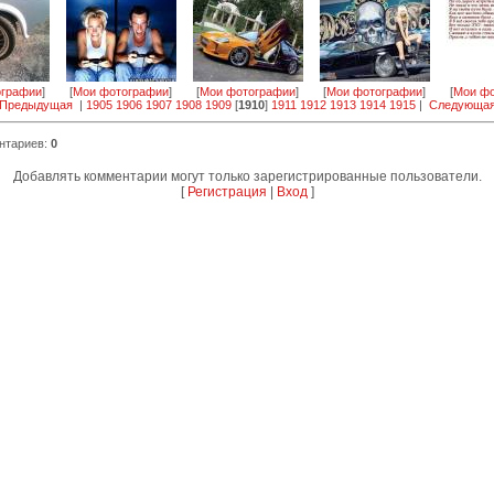
ографии
]
[
Мои фотографии
]
[
Мои фотографии
]
[
Мои фотографии
]
[
Мои фо
 Предыдущая
|
1905
1906
1907
1908
1909
[
1910
]
1911
1912
1913
1914
1915
|
Следующая
нтариев
:
0
Добавлять комментарии могут только зарегистрированные пользователи.
[
Регистрация
|
Вход
]