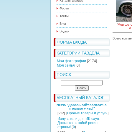
Каталог файлов
Форум
Тесты
Блог
[
Мои фот
«
Видео
Всего комме
ФОРМА ВХОДА
КАТЕГОРИИ РАЗДЕЛА
Мои фотографии
[2174]
Моя семья
[0]
ПОИСК
БЕСПЛАТНЫЙ КАТАЛОГ
NEWS "Добавь сайт бесплатно
и только у нас!"
[VIP]
[
Прочие товары и услуги
]
Излучатели для ИК-саун.
Доставка в любой регион
страны!
(
0
)