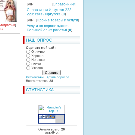
[VIP]
[
Справочники
]
Справочная Иркутска 223-
223: связь Иркутска
(
0
)
[VIP]
[
Прочие товары и услуги
]
тографии
]
Услуги по охране здания.
 »
Большой опыт работы!
(
0
)
НАШ ОПРОС
Оцените мой сайт
Отлично
Хорошо
Неплохо
Плохо
Ужасно
Результаты
|
Архив опросов
Всего ответов:
38
СТАТИСТИКА
Онлайн всего:
20
Гостей:
20