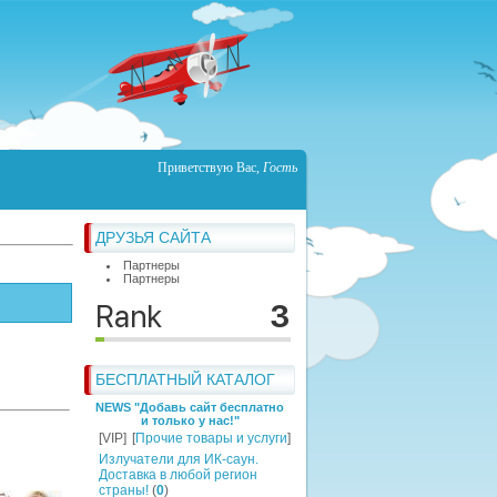
Приветствую Вас
,
Гость
ДРУЗЬЯ САЙТА
Партнеры
Партнеры
БЕСПЛАТНЫЙ КАТАЛОГ
NEWS "Добавь сайт бесплатно
и только у нас!"
[VIP]
[
Прочие товары и услуги
]
Излучатели для ИК-саун.
Доставка в любой регион
страны!
(
0
)