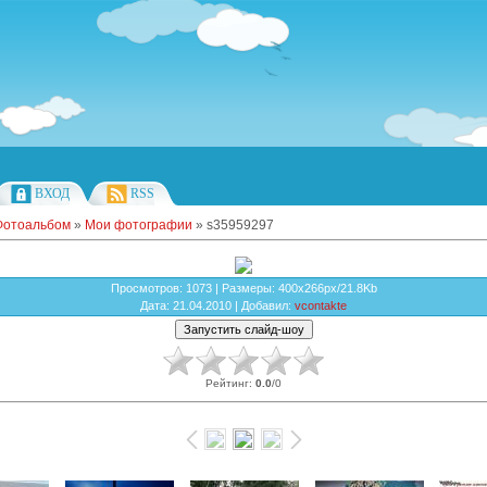
ВХОД
RSS
Фотоальбом
»
Мои фотографии
» s35959297
Просмотров
: 1073 |
Размеры
: 400x266px/21.8Kb
Дата
: 21.04.2010 |
Добавил
:
vcontakte
Рейтинг
:
0.0
/
0