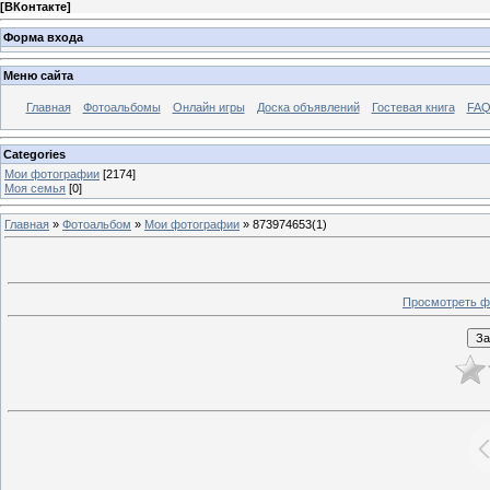
[
ВКонтакте
]
Форма входа
Меню сайта
Главная
Фотоальбомы
Онлайн игры
Доска объявлений
Гостевая книга
FAQ
Categories
Мои фотографии
[2174]
Моя семья
[0]
Главная
»
Фотоальбом
»
Мои фотографии
» 873974653(1)
Просмотреть ф