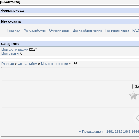
[
ВКонтакте
]
Форма входа
Меню сайта
Главная
Фотоальбомы
Онлайн игры
Доска объявлений
Гостевая книга
FAQ
Categories
Мои фотографии
[2174]
Моя семья
[0]
Главная
»
Фотоальбом
»
Мои фотографии
» i-361
« Предыдущая
|
1661
1662
1663
1664