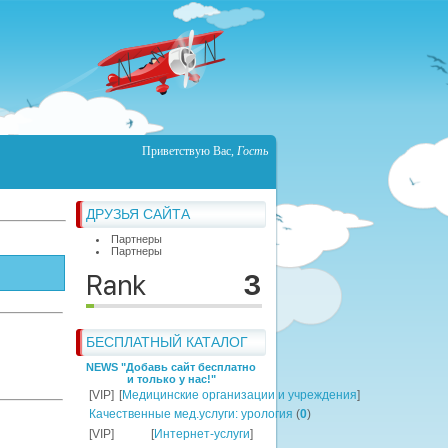
Приветствую Вас
,
Гость
ДРУЗЬЯ САЙТА
Партнеры
Партнеры
БЕСПЛАТНЫЙ КАТАЛОГ
NEWS "Добавь сайт бесплатно
и только у нас!"
[VIP]
[
Медицинские организации и учреждения
]
Качественные мед.услуги: урология
(
0
)
[VIP]
[
Интернет-услуги
]