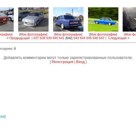
ографии
]
[
Мои фотографии
]
[
Мои фотографии
]
[
Мои фотографии
]
[
Мои фо
« Предыдущая
|
637
638
639
640
641
[
642
]
643
644
645
646
647
|
Следующая »
нтариев
:
0
Добавлять комментарии могут только зарегистрированные пользователи.
[
Регистрация
|
Вход
]
ния
]