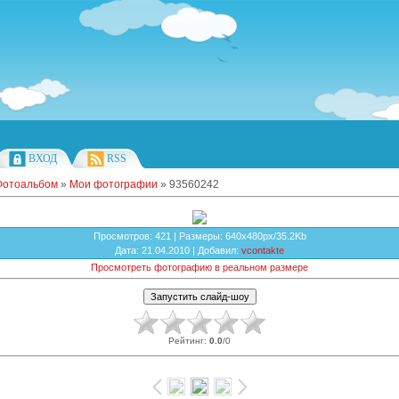
ВХОД
RSS
Фотоальбом
»
Мои фотографии
» 93560242
Просмотров
: 421 |
Размеры
: 640x480px/35.2Kb
Дата
: 21.04.2010 |
Добавил
:
vcontakte
Просмотреть фотографию в реальном размере
Рейтинг
:
0.0
/
0