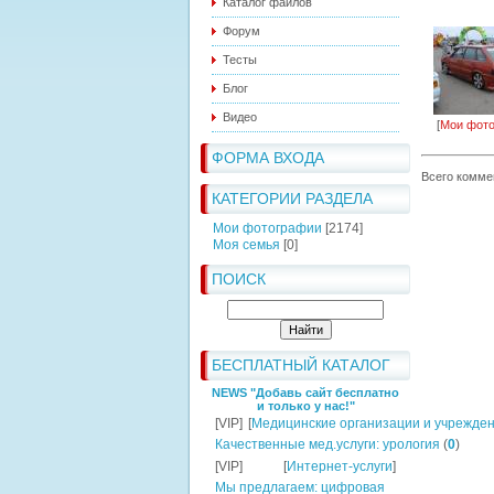
Каталог файлов
Форум
Тесты
Блог
Видео
[
Мои фот
ФОРМА ВХОДА
Всего комме
КАТЕГОРИИ РАЗДЕЛА
Мои фотографии
[2174]
Моя семья
[0]
ПОИСК
БЕСПЛАТНЫЙ КАТАЛОГ
NEWS "Добавь сайт бесплатно
и только у нас!"
[VIP]
[
Медицинские организации и учрежде
Качественные мед.услуги: урология
(
0
)
[VIP]
[
Интернет-услуги
]
Мы предлагаем: цифровая