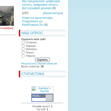
Мы предлагаем: цифровая
печать, цифровая печать
фотографий дешево
(
0
)
[VIP]
[
Архитектура
]
Новости архитектуры.
Подробнее на
NewFeature.Ru
(
0
)
тографии
]
НАШ ОПРОС
Оцените мой сайт
Отлично
Хорошо
Неплохо
Плохо
Ужасно
Результаты
|
Архив опросов
Всего ответов:
38
СТАТИСТИКА
Онлайн всего:
1
Гостей:
1