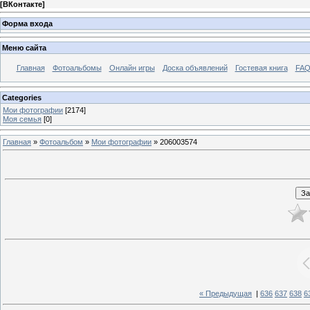
[
ВКонтакте
]
Форма входа
Меню сайта
Главная
Фотоальбомы
Онлайн игры
Доска объявлений
Гостевая книга
FAQ
Categories
Мои фотографии
[2174]
Моя семья
[0]
Главная
»
Фотоальбом
»
Мои фотографии
» 206003574
« Предыдущая
|
636
637
638
6