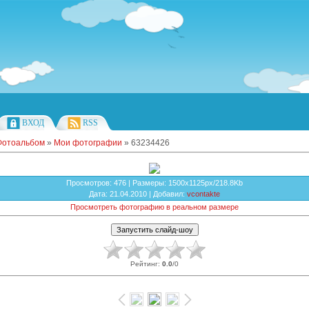
ВХОД
RSS
Фотоальбом
»
Мои фотографии
» 63234426
Просмотров
: 476 |
Размеры
: 1500x1125px/218.8Kb
Дата
: 21.04.2010 |
Добавил
:
vcontakte
Просмотреть фотографию в реальном размере
Рейтинг
:
0.0
/
0