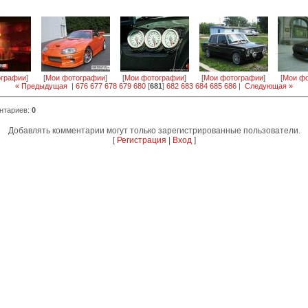
ографии
]
[
Мои фотографии
]
[
Мои фотографии
]
[
Мои фотографии
]
[
Мои фо
« Предыдущая
|
676
677
678
679
680
[
681
]
682
683
684
685
686
|
Следующая »
нтариев
:
0
Добавлять комментарии могут только зарегистрированные пользователи.
[
Регистрация
|
Вход
]