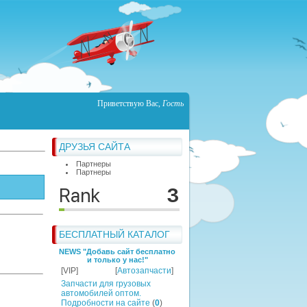
Приветствую Вас
,
Гость
ДРУЗЬЯ САЙТА
Партнеры
Партнеры
БЕСПЛАТНЫЙ КАТАЛОГ
NEWS "Добавь сайт бесплатно
и только у нас!"
[VIP]
[
Автозапчасти
]
Запчасти для грузовых
автомобилей оптом.
Подробности на сайте
(
0
)