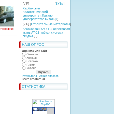
[VIP]
[
ВУЗы
]
Харбинский
политехнический
университет. Каталог
университетов Китая
(
0
)
[VIP]
[
Строительные материалы
]
тографии
]
Асбокартон КАОН-3, асбестовая
ткань АТ-13, гибкая система
скидок!
(
0
)
НАШ ОПРОС
Оцените мой сайт
Отлично
Хорошо
Неплохо
Плохо
Ужасно
Результаты
|
Архив опросов
Всего ответов:
38
СТАТИСТИКА