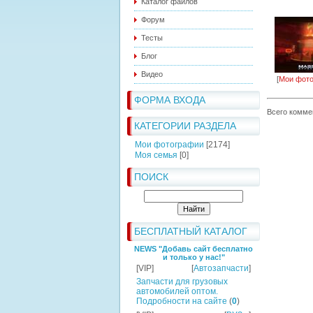
Каталог файлов
Форум
Тесты
Блог
Видео
[
Мои фот
ФОРМА ВХОДА
Всего комме
КАТЕГОРИИ РАЗДЕЛА
Мои фотографии
[2174]
Моя семья
[0]
ПОИСК
БЕСПЛАТНЫЙ КАТАЛОГ
NEWS "Добавь сайт бесплатно
и только у нас!"
[VIP]
[
Автозапчасти
]
Запчасти для грузовых
автомобилей оптом.
Подробности на сайте
(
0
)