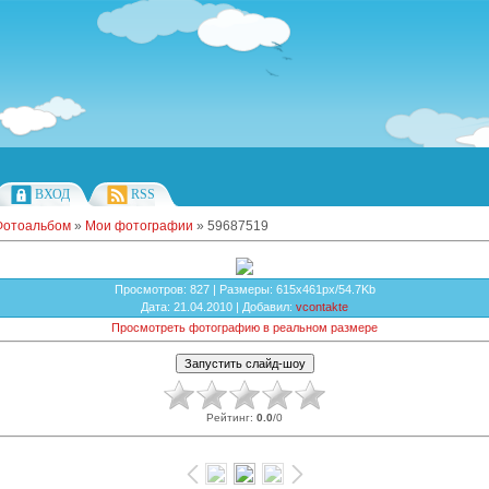
ВХОД
RSS
Фотоальбом
»
Мои фотографии
» 59687519
Просмотров
: 827 |
Размеры
: 615x461px/54.7Kb
Дата
: 21.04.2010 |
Добавил
:
vcontakte
Просмотреть фотографию в реальном размере
Рейтинг
:
0.0
/
0