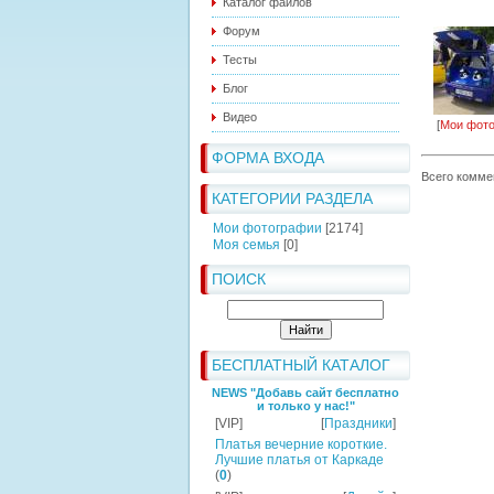
Каталог файлов
Форум
Тесты
Блог
Видео
[
Мои фот
ФОРМА ВХОДА
Всего комме
КАТЕГОРИИ РАЗДЕЛА
Мои фотографии
[2174]
Моя семья
[0]
ПОИСК
БЕСПЛАТНЫЙ КАТАЛОГ
NEWS "Добавь сайт бесплатно
и только у нас!"
[VIP]
[
Праздники
]
Платья вечерние короткие.
Лучшие платья от Каркаде
(
0
)