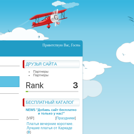
Приветствую Вас
,
Гость
ДРУЗЬЯ САЙТА
Партнеры
Партнеры
БЕСПЛАТНЫЙ КАТАЛОГ
NEWS "Добавь сайт бесплатно
и только у нас!"
[VIP]
[
Праздники
]
Платья вечерние короткие.
Лучшие платья от Каркаде
(
0
)