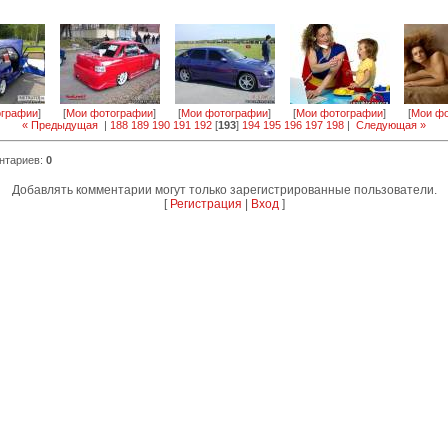
ографии
]
[
Мои фотографии
]
[
Мои фотографии
]
[
Мои фотографии
]
[
Мои фо
« Предыдущая
|
188
189
190
191
192
[
193
]
194
195
196
197
198
|
Следующая »
нтариев
:
0
Добавлять комментарии могут только зарегистрированные пользователи.
[
Регистрация
|
Вход
]