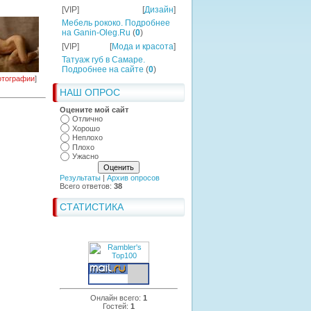
[VIP]
[
Дизайн
]
Мебель рококо. Подробнее
на Ganin-Oleg.Ru
(
0
)
[VIP]
[
Мода и красота
]
Татуаж губ в Самаре.
Подробнее на сайте
(
0
)
тографии
]
НАШ ОПРОС
Оцените мой сайт
Отлично
Хорошо
Неплохо
Плохо
Ужасно
Результаты
|
Архив опросов
Всего ответов:
38
СТАТИСТИКА
Онлайн всего:
1
Гостей:
1