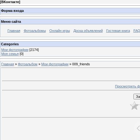
[
ВКонтакте
]
Форма входа
Меню сайта
Главная
Фотоальбомы
Онлайн игры
Доска объявлений
Гостевая книга
FAQ
Categories
Мои фотографии
[2174]
Моя семья
[0]
Главная
»
Фотоальбом
»
Мои фотографии
» 009_friends
Просмотреть ф