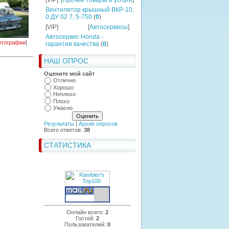
[VIP]
[
Прочие товары и услуги
]
Вентилятор крышный ВКР-10,
0 ДУ 02 7, 5-750
(
0
)
[VIP]
[
Автосервисы
]
Автосервис Honda -
тографии
]
гарантия качества
(
0
)
НАШ ОПРОС
Оцените мой сайт
Отлично
Хорошо
Неплохо
Плохо
Ужасно
Результаты
|
Архив опросов
Всего ответов:
38
СТАТИСТИКА
Онлайн всего:
2
Гостей:
2
Пользователей:
0