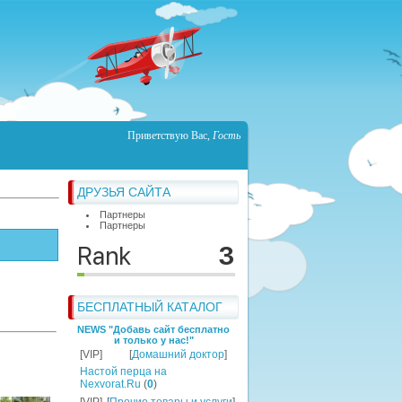
Приветствую Вас
,
Гость
ДРУЗЬЯ САЙТА
Партнеры
Партнеры
БЕСПЛАТНЫЙ КАТАЛОГ
NEWS "Добавь сайт бесплатно
и только у нас!"
[VIP]
[
Домашний доктор
]
Настой перца на
Nexvorat.Ru
(
0
)