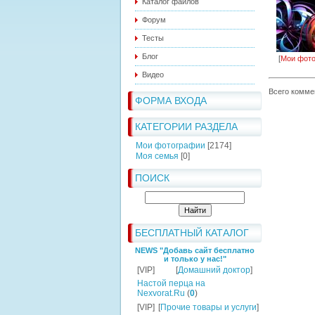
Каталог файлов
Форум
Тесты
Блог
[
Мои фот
Видео
Всего комме
ФОРМА ВХОДА
КАТЕГОРИИ РАЗДЕЛА
Мои фотографии
[2174]
Моя семья
[0]
ПОИСК
БЕСПЛАТНЫЙ КАТАЛОГ
NEWS "Добавь сайт бесплатно
и только у нас!"
[VIP]
[
Домашний доктор
]
Настой перца на
Nexvorat.Ru
(
0
)
[VIP]
[
Прочие товары и услуги
]