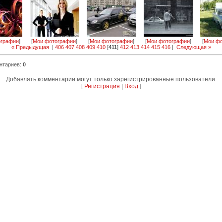
ографии
]
[
Мои фотографии
]
[
Мои фотографии
]
[
Мои фотографии
]
[
Мои фо
« Предыдущая
|
406
407
408
409
410
[
411
]
412
413
414
415
416
|
Следующая »
нтариев
:
0
Добавлять комментарии могут только зарегистрированные пользователи.
[
Регистрация
|
Вход
]