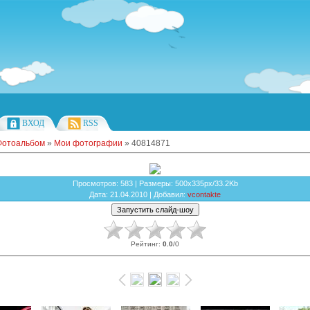
ВХОД
RSS
Фотоальбом
»
Мои фотографии
» 40814871
Просмотров
: 583 |
Размеры
: 500x335px/33.2Kb
Дата
: 21.04.2010 |
Добавил
:
vcontakte
Рейтинг
:
0.0
/
0