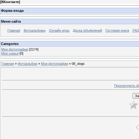
[
ВКонтакте
]
Форма входа
Меню сайта
Главная
Фотоальбомы
Онлайн игры
Доска объявлений
Гостевая книга
FAQ
Categories
Мои фотографии
[2174]
Моя семья
[0]
Главная
»
Фотоальбом
»
Мои фотографии
» 06_dogs
Просмотреть ф